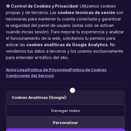
🍪 Control de Cookies y Privacidad:
Utilizamos cookies
propias y de terceros. Las
cookies técnicas de sesión
son
necesarias para mantener tu cuenta conectada y garantizar
la seguridad del panel de usuario (estas solo se activan
cuando inicias sesión). Para mejorar tu experiencia y analizar
FacilCita
el funcionamiento de la web, solicitamos tu permiso para
activar las
cookies analíticas de Google Analytics
. No
Asistente inteligente de citas por teléfono y WhatsApp.
vendemos tus datos a terceros y los usamos exclusivamente
Gestión profesional de agenda con IA para tu negocio.
para entender el tráfico del sitio.
PRODUCTO
LEGAL
CONTACTO
Aviso Legal
Política de Privacidad
Política de Cookies
Condiciones del Servicio
Funciones
Aviso Legal
web@facilcita.es
Precios
Política de Privacidad
WhatsApp
¿Cómo funciona?
Cookies
Cookies Analíticas (Google):
Condiciones
Denegar todas
Personalizar
© 2026 FacilCita — Un servicio de
PC64 Servicios Informaticos
.