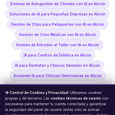
Sistema de Autogestión de Clientes con IA en Alicún
Soluciones de IA para Pequeñas Empresas en Alicún
Gestión de Citas para Peluquerías con IA en Alicún
Gestión de Citas Médicas con IA en Alicún
Gestión de Entradas al Taller con IA en Alicún
IA para Centros de Estética en Alicún
IA para Dentistas y Clínicas Dentales en Alicún
Asistente IA para Clínicas Veterinarias en Alicún
🍪 Control de Cookies y Privacidad:
Utilizamos cookies
propias y de terceros. Las
cookies técnicas de sesión
son
necesarias para mantener tu cuenta conectada y garantizar
la seguridad del panel de usuario (estas solo se activan