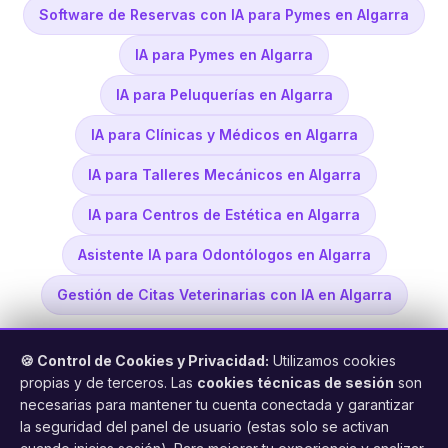
Software de Reservas con IA para Pymes en Algarra
IA para Pymes en Algarra
IA para Peluquerías en Algarra
IA para Clínicas y Médicos en Algarra
IA para Talleres Mecánicos en Algarra
IA para Centros de Estética en Algarra
Asistente IA para Odontólogos en Algarra
Gestión de Citas Veterinarias con IA en Algarra
🍪 Control de Cookies y Privacidad:
Utilizamos cookies
propias y de terceros. Las
cookies técnicas de sesión
son
necesarias para mantener tu cuenta conectada y garantizar
la seguridad del panel de usuario (estas solo se activan