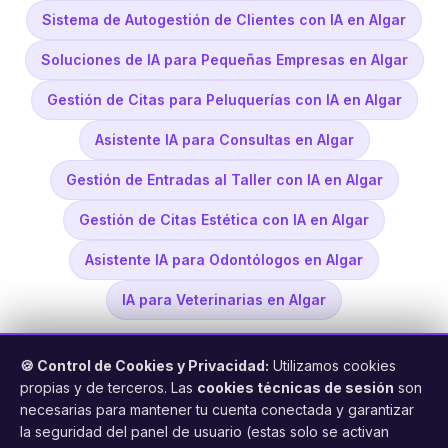
Sistema de Autogestión de Clientes con IA en Algar
Soluciones de IA para Pequeñas Empresas en Algar
Gestión de Citas para Peluquerías con IA en Algar
Asistente IA para Consultas en Algar
Gestión de Entradas al Taller con IA en Algar
Gestión de Citas Estética con IA en Algar
Asistente IA para Odontólogos en Algar
IA para Veterinarias en Algar
🍪 Control de Cookies y Privacidad:
Utilizamos cookies
propias y de terceros. Las
cookies técnicas de sesión
son
necesarias para mantener tu cuenta conectada y garantizar
la seguridad del panel de usuario (estas solo se activan