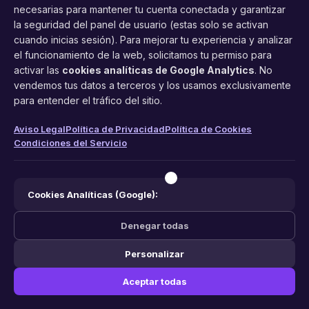
necesarias para mantener tu cuenta conectada y garantizar
la seguridad del panel de usuario (estas solo se activan
cuando inicias sesión). Para mejorar tu experiencia y analizar
FacilCita
el funcionamiento de la web, solicitamos tu permiso para
activar las
cookies analíticas de Google Analytics
. No
Asistente inteligente de citas por teléfono y WhatsApp.
vendemos tus datos a terceros y los usamos exclusivamente
Gestión profesional de agenda con IA para tu negocio.
para entender el tráfico del sitio.
PRODUCTO
LEGAL
CONTACTO
Aviso Legal
Política de Privacidad
Política de Cookies
Condiciones del Servicio
Funciones
Aviso Legal
web@facilcita.es
Precios
Política de Privacidad
WhatsApp
¿Cómo funciona?
Cookies
Cookies Analíticas (Google):
Condiciones
Denegar todas
Personalizar
© 2026 FacilCita — Un servicio de
PC64 Servicios Informaticos
.
Aceptar todas
Hecho con ❤️ en España.