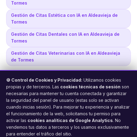
Tormes
Gestión de Citas Estética con IA en Aldeavieja de
Tormes
Gestión de Citas Dentales con IA en Aldeavieja de
Tormes
Gestión de Citas Veterinarias con IA en Aldeavieja
de Tormes
🍪 Control de Cookies y Privacidad:
Utilizamos cookies
propias y de terceros. Las
cookies técnicas de sesión
son
necesarias para mantener tu cuenta conectada y garantizar
la seguridad del panel de usuario (estas solo se activan
cuando inicias sesión). Para mejorar tu experiencia y analizar
FacilCita
el funcionamiento de la web, solicitamos tu permiso para
activar las
cookies analíticas de Google Analytics
. No
Asistente inteligente de citas por teléfono y WhatsApp.
vendemos tus datos a terceros y los usamos exclusivamente
Gestión profesional de agenda con IA para tu negocio.
para entender el tráfico del sitio.