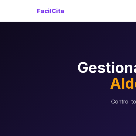
FacilCita
Gestion
Ald
Control t