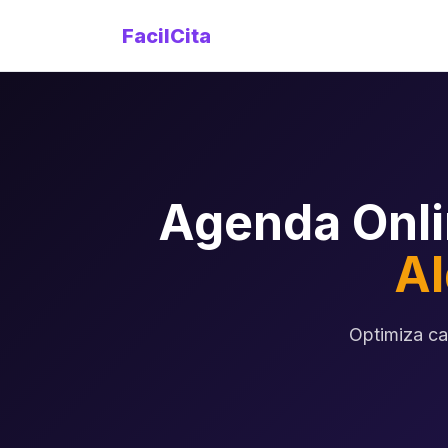
FacilCita
Agenda Onli
Al
Optimiza ca