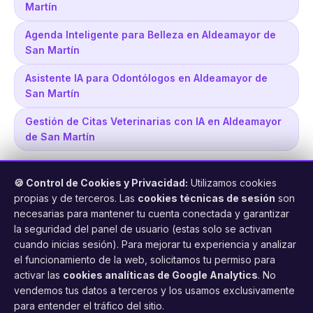
Martín
Agenda Inteligente para Belleza en Aldeamayor de
San Martín
Asistente IA para Odontólogos en Aldeamayor de
San Martín
Gestión de Citas Veterinarias con IA en Aldeamayor
de San Martín
🍪 Control de Cookies y Privacidad:
Utilizamos cookies
propias y de terceros. Las
cookies técnicas de sesión
son
necesarias para mantener tu cuenta conectada y garantizar
la seguridad del panel de usuario (estas solo se activan
cuando inicias sesión). Para mejorar tu experiencia y analizar
FacilCita
el funcionamiento de la web, solicitamos tu permiso para
activar las
cookies analíticas de Google Analytics
. No
Asistente inteligente de citas por teléfono y WhatsApp.
vendemos tus datos a terceros y los usamos exclusivamente
Gestión profesional de agenda con IA para tu negocio.
para entender el tráfico del sitio.