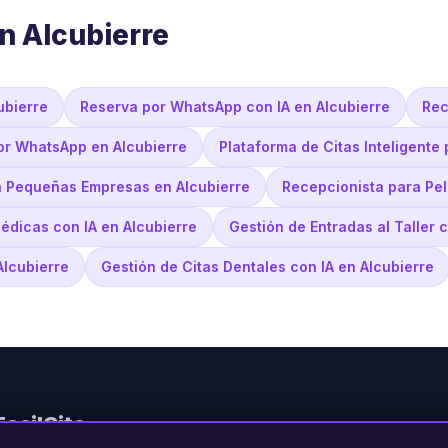
n Alcubierre
ubierre
Reserva por WhatsApp con IA en Alcubierre
Rec
or WhatsApp en Alcubierre
Plataforma de Citas Inteligente
a Pequeñas Empresas en Alcubierre
Recepcionista para Pel
édicas con IA en Alcubierre
Gestión de Entradas al Taller c
Alcubierre
Gestión de Citas Dentales con IA en Alcubierre
FacilCita