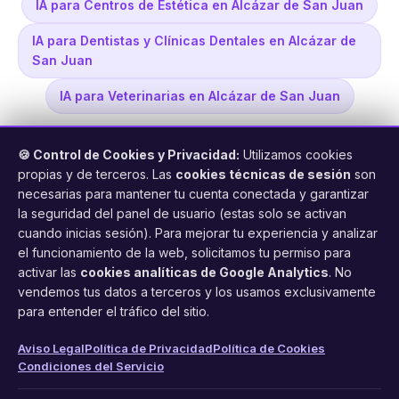
IA para Centros de Estética en Alcázar de San Juan
IA para Dentistas y Clínicas Dentales en Alcázar de
San Juan
IA para Veterinarias en Alcázar de San Juan
🍪 Control de Cookies y Privacidad:
Utilizamos cookies
propias y de terceros. Las
cookies técnicas de sesión
son
necesarias para mantener tu cuenta conectada y garantizar
la seguridad del panel de usuario (estas solo se activan
cuando inicias sesión). Para mejorar tu experiencia y analizar
FacilCita
el funcionamiento de la web, solicitamos tu permiso para
activar las
cookies analíticas de Google Analytics
. No
Asistente inteligente de citas por teléfono y WhatsApp.
vendemos tus datos a terceros y los usamos exclusivamente
Gestión profesional de agenda con IA para tu negocio.
para entender el tráfico del sitio.
PRODUCTO
LEGAL
CONTACTO
Aviso Legal
Política de Privacidad
Política de Cookies
Condiciones del Servicio
Funciones
Aviso Legal
web@facilcita.es
Precios
Política de Privacidad
WhatsApp