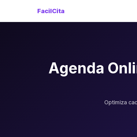
FacilCita
Agenda Onli
Optimiza cad