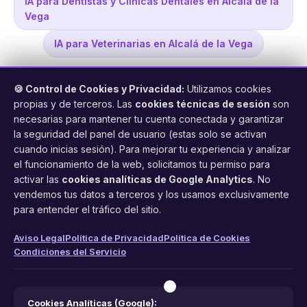
IA para Dentistas y Clínicas Dentales en Alcalá de la
Vega
IA para Veterinarias en Alcalá de la Vega
🍪 Control de Cookies y Privacidad:
Utilizamos cookies
propias y de terceros. Las
cookies técnicas de sesión
son
necesarias para mantener tu cuenta conectada y garantizar
la seguridad del panel de usuario (estas solo se activan
cuando inicias sesión). Para mejorar tu experiencia y analizar
FacilCita
el funcionamiento de la web, solicitamos tu permiso para
activar las
cookies analíticas de Google Analytics
. No
Asistente inteligente de citas por teléfono y WhatsApp.
vendemos tus datos a terceros y los usamos exclusivamente
Gestión profesional de agenda con IA para tu negocio.
para entender el tráfico del sitio.
PRODUCTO
LEGAL
CONTACTO
Aviso Legal
Política de Privacidad
Política de Cookies
Condiciones del Servicio
Funciones
Aviso Legal
web@facilcita.es
Precios
Política de Privacidad
WhatsApp
¿Cómo funciona?
Cookies
Cookies Analíticas (Google):