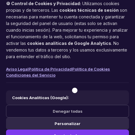
🍪 Control de Cookies y Privacidad:
Utilizamos cookies
propias y de terceros. Las
cookies técnicas de sesión
son
necesarias para mantener tu cuenta conectada y garantizar
la seguridad del panel de usuario (estas solo se activan
cuando inicias sesión). Para mejorar tu experiencia y analizar
FacilCita
el funcionamiento de la web, solicitamos tu permiso para
activar las
cookies analíticas de Google Analytics
. No
Asistente inteligente de citas por teléfono y WhatsApp.
vendemos tus datos a terceros y los usamos exclusivamente
Gestión profesional de agenda con IA para tu negocio.
para entender el tráfico del sitio.
PRODUCTO
LEGAL
CONTACTO
Aviso Legal
Política de Privacidad
Política de Cookies
Condiciones del Servicio
Funciones
Aviso Legal
web@facilcita.es
Precios
Política de Privacidad
WhatsApp
¿Cómo funciona?
Cookies
Cookies Analíticas (Google):
Condiciones
Denegar todas
Personalizar
© 2026 FacilCita — Un servicio de
PC64 Servicios Informaticos
.