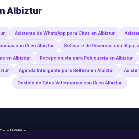
n Albiztur
tur
Asistente de WhatsApp para Citas en Albiztur
Asiste
ncias con IA en Albiztur
Software de Reservas con IA para
s en Albiztur
Recepcionista para Peluquería en Albiztur
ztur
Agenda Inteligente para Belleza en Albiztur
Asiste
Gestión de Citas Veterinarias con IA en Albiztur
FacilCita