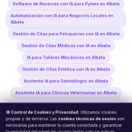
Software de Reservas con IA para Pymes en Albeta
Automatización con IA para Negocios Locales en
Albeta
Gestión de Citas para Peluquerías con IA en Albeta
Gestión de Citas Médicas con IA en Albeta
IA para Talleres Mecánicos en Albeta
Gestión de Citas Estética con IA en Albeta
Asistente IA para Odontólogos en Albeta
Asistente IA para Clínicas Veterinarias en Albeta
🍪 Control de Cookies y Privacidad:
Utilizamos cookies
propias y de terceros. Las
cookies técnicas de sesión
son
necesarias para mantener tu cuenta conectada y garantizar
la seguridad del panel de usuario (estas solo se activan