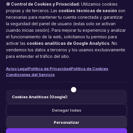
🍪 Control de Cookies y Privacidad:
Utilizamos cookies
propias y de terceros. Las
cookies técnicas de sesión
son
necesarias para mantener tu cuenta conectada y garantizar
la seguridad del panel de usuario (estas solo se activan
cuando inicias sesión). Para mejorar tu experiencia y analizar
FacilCita
el funcionamiento de la web, solicitamos tu permiso para
activar las
cookies analíticas de Google Analytics
. No
Asistente inteligente de citas por teléfono y WhatsApp.
vendemos tus datos a terceros y los usamos exclusivamente
Gestión profesional de agenda con IA para tu negocio.
para entender el tráfico del sitio.
PRODUCTO
LEGAL
CONTACTO
Aviso Legal
Política de Privacidad
Política de Cookies
Condiciones del Servicio
Funciones
Aviso Legal
web@facilcita.es
Precios
Política de Privacidad
WhatsApp
¿Cómo funciona?
Cookies
Cookies Analíticas (Google):
Condiciones
Denegar todas
Personalizar
© 2026 FacilCita — Un servicio de
PC64 Servicios Informaticos
.