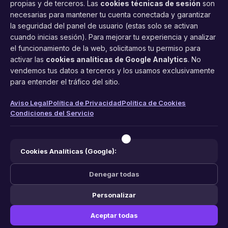
propias y de terceros. Las
cookies técnicas de sesión
son
necesarias para mantener tu cuenta conectada y garantizar
la seguridad del panel de usuario (estas solo se activan
cuando inicias sesión). Para mejorar tu experiencia y analizar
FacilCita
el funcionamiento de la web, solicitamos tu permiso para
activar las
cookies analíticas de Google Analytics
. No
Asistente inteligente de citas por teléfono y WhatsApp.
vendemos tus datos a terceros y los usamos exclusivamente
Gestión profesional de agenda con IA para tu negocio.
para entender el tráfico del sitio.
PRODUCTO
LEGAL
CONTACTO
Aviso Legal
Política de Privacidad
Política de Cookies
Condiciones del Servicio
Funciones
Aviso Legal
web@facilcita.es
Precios
Política de Privacidad
WhatsApp
¿Cómo funciona?
Cookies
Cookies Analíticas (Google):
Condiciones
Denegar todas
Personalizar
© 2026 FacilCita — Un servicio de
PC64 Servicios Informaticos
.
Aceptar todas
Hecho con ❤️ en España.