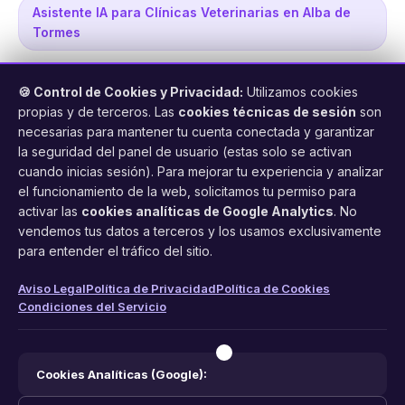
Asistente IA para Clínicas Veterinarias en Alba de
Tormes
🍪 Control de Cookies y Privacidad:
Utilizamos cookies
propias y de terceros. Las
cookies técnicas de sesión
son
necesarias para mantener tu cuenta conectada y garantizar
la seguridad del panel de usuario (estas solo se activan
cuando inicias sesión). Para mejorar tu experiencia y analizar
FacilCita
el funcionamiento de la web, solicitamos tu permiso para
activar las
cookies analíticas de Google Analytics
. No
Asistente inteligente de citas por teléfono y WhatsApp.
vendemos tus datos a terceros y los usamos exclusivamente
Gestión profesional de agenda con IA para tu negocio.
para entender el tráfico del sitio.
PRODUCTO
LEGAL
CONTACTO
Aviso Legal
Política de Privacidad
Política de Cookies
Condiciones del Servicio
Funciones
Aviso Legal
web@facilcita.es
Precios
Política de Privacidad
WhatsApp
¿Cómo funciona?
Cookies
Cookies Analíticas (Google):
Condiciones