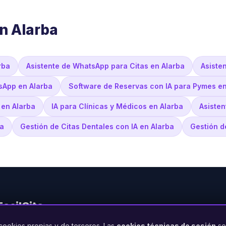
n Alarba
rba
Asistente de WhatsApp para Citas en Alarba
Asiste
sApp en Alarba
Software de Reservas con IA para Pymes en
 en Alarba
IA para Clínicas y Médicos en Alarba
Asisten
ba
Gestión de Citas Dentales con IA en Alarba
Gestión d
FacilCita
cookies propias y de terceros. Las
cookies técnicas de sesión
so