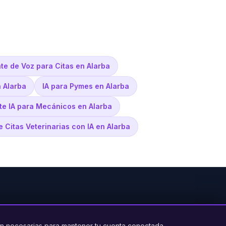
nte de Voz para Citas en Alarba
 Alarba
IA para Pymes en Alarba
te IA para Mecánicos en Alarba
e Citas Veterinarias con IA en Alarba
PRODUCTO
LEGAL
CONTACTO
n necesarias para mantener tu cuenta conectada