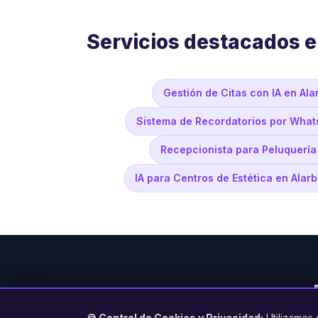
Servicios destacados e
Gestión de Citas con IA en Ala
Sistema de Recordatorios por What
Recepcionista para Peluquería
IA para Centros de Estética en Alar
🍪 Control de Cookies y Privacidad:
Utilizamos 