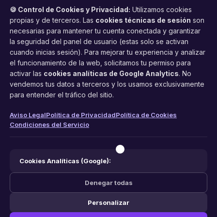
🍪 Control de Cookies y Privacidad:
Utilizamos cookies
propias y de terceros. Las
cookies técnicas de sesión
son
necesarias para mantener tu cuenta conectada y garantizar
la seguridad del panel de usuario (estas solo se activan
cuando inicias sesión). Para mejorar tu experiencia y analizar
FacilCita
el funcionamiento de la web, solicitamos tu permiso para
activar las
cookies analíticas de Google Analytics
. No
Asistente inteligente de citas por teléfono y WhatsApp.
vendemos tus datos a terceros y los usamos exclusivamente
Gestión profesional de agenda con IA para tu negocio.
para entender el tráfico del sitio.
PRODUCTO
LEGAL
CONTACTO
Aviso Legal
Política de Privacidad
Política de Cookies
Condiciones del Servicio
Funciones
Aviso Legal
web@facilcita.es
Precios
Política de Privacidad
WhatsApp
¿Cómo funciona?
Cookies
Cookies Analíticas (Google):
Condiciones
Denegar todas
Personalizar
© 2026 FacilCita — Un servicio de
PC64 Servicios Informaticos
.