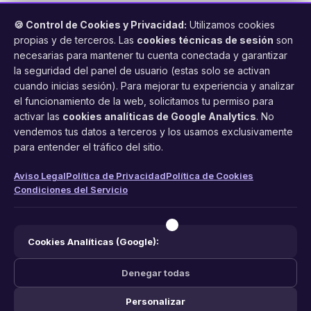
🍪 Control de Cookies y Privacidad:
Utilizamos cookies
propias y de terceros. Las
cookies técnicas de sesión
son
necesarias para mantener tu cuenta conectada y garantizar
la seguridad del panel de usuario (estas solo se activan
cuando inicias sesión). Para mejorar tu experiencia y analizar
FacilCita
el funcionamiento de la web, solicitamos tu permiso para
activar las
cookies analíticas de Google Analytics
. No
Asistente inteligente de citas por teléfono y WhatsApp.
vendemos tus datos a terceros y los usamos exclusivamente
Gestión profesional de agenda con IA para tu negocio.
para entender el tráfico del sitio.
PRODUCTO
LEGAL
CONTACTO
Aviso Legal
Política de Privacidad
Política de Cookies
Condiciones del Servicio
Funciones
Aviso Legal
web@facilcita.es
Precios
Política de Privacidad
WhatsApp
¿Cómo funciona?
Cookies
Cookies Analíticas (Google):
Condiciones
Denegar todas
Personalizar