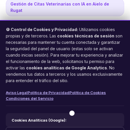
Gestión de Citas Veterinarias con IA en Aielo de
Rugat
🍪 Control de Cookies y Privacidad:
Utilizamos cookies
propias y de terceros. Las
cookies técnicas de sesión
son
necesarias para mantener tu cuenta conectada y garantizar
la seguridad del panel de usuario (estas solo se activan
cuando inicias sesión). Para mejorar tu experiencia y analizar
FacilCita
el funcionamiento de la web, solicitamos tu permiso para
activar las
cookies analíticas de Google Analytics
. No
Asistente inteligente de citas por teléfono y WhatsApp.
vendemos tus datos a terceros y los usamos exclusivamente
Gestión profesional de agenda con IA para tu negocio.
para entender el tráfico del sitio.
PRODUCTO
LEGAL
CONTACTO
Aviso Legal
Política de Privacidad
Política de Cookies
Condiciones del Servicio
Funciones
Aviso Legal
web@facilcita.es
Precios
Política de Privacidad
WhatsApp
¿Cómo funciona?
Cookies
Cookies Analíticas (Google):
Condiciones