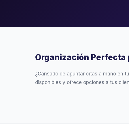
Organización Perfecta p
¿Cansado de apuntar citas a mano en t
disponibles y ofrece opciones a tus clie