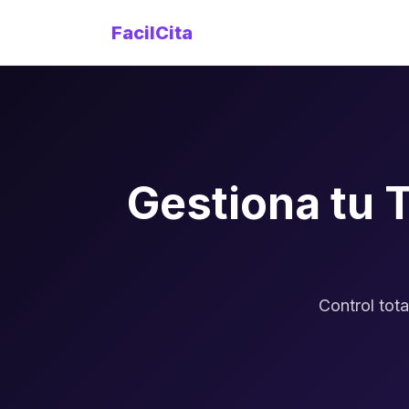
FacilCita
Gestiona tu 
Control tota