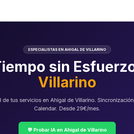
ESPECIALISTAS EN AHIGAL DE VILLARINO
Tiempo sin Esfuerz
Villarino
l de tus servicios en Ahigal de Villarino. Sincronizaci
Calendar. Desde 29€/mes.
💬 Probar IA en Ahigal de Villarino