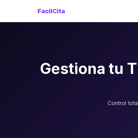
FacilCita
Gestiona tu 
Control tot