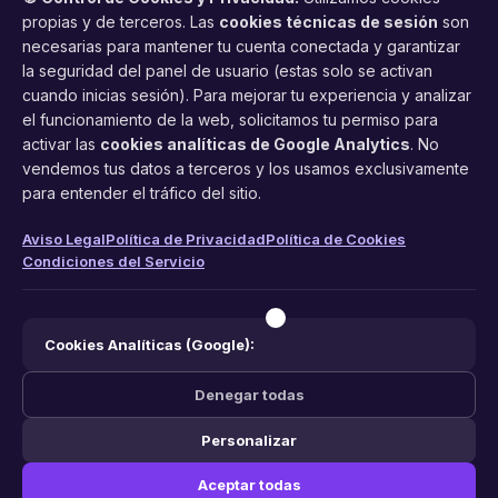
propias y de terceros. Las
cookies técnicas de sesión
son
necesarias para mantener tu cuenta conectada y garantizar
la seguridad del panel de usuario (estas solo se activan
cuando inicias sesión). Para mejorar tu experiencia y analizar
FacilCita
el funcionamiento de la web, solicitamos tu permiso para
activar las
cookies analíticas de Google Analytics
. No
Asistente inteligente de citas por teléfono y WhatsApp.
vendemos tus datos a terceros y los usamos exclusivamente
Gestión profesional de agenda con IA para tu negocio.
para entender el tráfico del sitio.
PRODUCTO
LEGAL
CONTACTO
Aviso Legal
Política de Privacidad
Política de Cookies
Condiciones del Servicio
Funciones
Aviso Legal
web@facilcita.es
Precios
Política de Privacidad
WhatsApp
¿Cómo funciona?
Cookies
Cookies Analíticas (Google):
Condiciones
Denegar todas
Personalizar
© 2026 FacilCita — Un servicio de
PC64 Servicios Informaticos
.
Aceptar todas
Hecho con ❤️ en España.