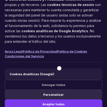
propias y de terceros. Las
cookies técnicas de sesión
son
necesarias para mantener tu cuenta conectada y garantizar
la seguridad del panel de usuario (estas solo se activan
cuando inicias sesión). Para mejorar tu experiencia y analizar
FacilCita
el funcionamiento de la web, solicitamos tu permiso para
activar las
cookies analíticas de Google Analytics
. No
Asistente inteligente de citas por teléfono y WhatsApp.
vendemos tus datos a terceros y los usamos exclusivamente
Gestión profesional de agenda con IA para tu negocio.
para entender el tráfico del sitio.
PRODUCTO
LEGAL
CONTACTO
Aviso Legal
Política de Privacidad
Política de Cookies
Condiciones del Servicio
Funciones
Aviso Legal
web@facilcita.es
Precios
Política de Privacidad
WhatsApp
¿Cómo funciona?
Cookies
Cookies Analíticas (Google):
Condiciones
Denegar todas
Personalizar
© 2026 FacilCita — Un servicio de
PC64 Servicios Informaticos
.
Aceptar todas
Hecho con ❤️ en España.