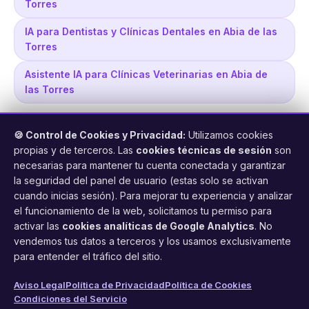
Torres
IA para Dentistas y Clínicas Dentales en Abia de las
Torres
Asistente IA para Clínicas Veterinarias en Abia de
las Torres
🍪 Control de Cookies y Privacidad:
Utilizamos cookies
propias y de terceros. Las
cookies técnicas de sesión
son
necesarias para mantener tu cuenta conectada y garantizar
la seguridad del panel de usuario (estas solo se activan
cuando inicias sesión). Para mejorar tu experiencia y analizar
FacilCita
el funcionamiento de la web, solicitamos tu permiso para
activar las
cookies analíticas de Google Analytics
. No
Asistente inteligente de citas por teléfono y WhatsApp.
vendemos tus datos a terceros y los usamos exclusivamente
Gestión profesional de agenda con IA para tu negocio.
para entender el tráfico del sitio.
PRODUCTO
LEGAL
CONTACTO
Aviso Legal
Política de Privacidad
Política de Cookies
Condiciones del Servicio
Funciones
Aviso Legal
web@facilcita.es