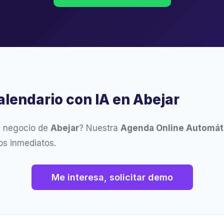
alendario con IA en Abejar
u negocio de
Abejar
? Nuestra
Agenda Online Automát
os inmediatos.
Me interesa, solicitar demo